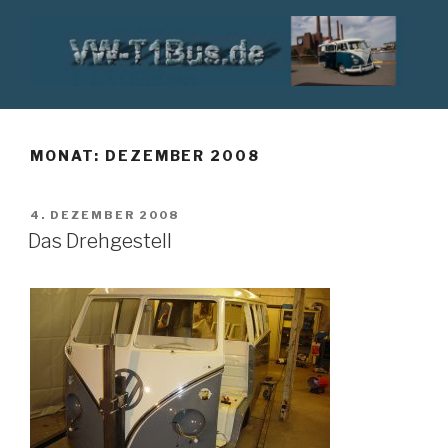
Zum
Inhalt
springen
VW T1 BUS
MONAT:
DEZEMBER 2008
VERÖFFENTLICHT
4. DEZEMBER 2008
AM
Das Drehgestell