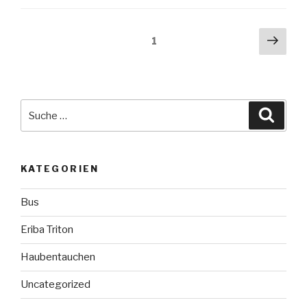
Beitragsnavigation
Näch
Seite
1
Seit
Suche
Suche
nach:
KATEGORIEN
Bus
Eriba Triton
Haubentauchen
Uncategorized