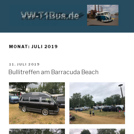
Zum
Inhalt
springen
VW T1 BUS
MONAT:
JULI 2019
VERÖFFENTLICHT
11. JULI 2019
AM
Bullitreffen am Barracuda Beach