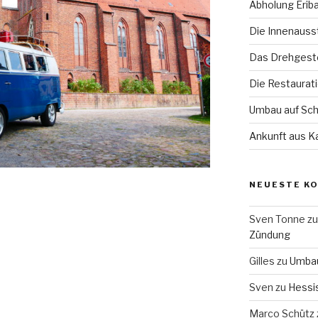
Abholung Eriba
Die Innenauss
Das Drehgeste
Die Restaurat
Umbau auf Sch
Ankunft aus Ka
NEUESTE K
Sven Tonne
z
Zündung
Gilles
zu
Umbau
Sven
zu
Hessi
Marco Schütz