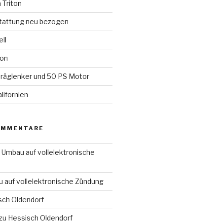
 Triton
tattung neu bezogen
ll
ion
räglenker und 50 PS Motor
lifornien
OMMENTARE
u
Umbau auf vollelektronische
 auf vollelektronische Zündung
sch Oldendorf
zu
Hessisch Oldendorf