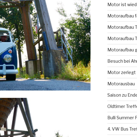
Motor ist wie
Motoraufbau fa
Motoraufbau T
Motoraufbau T
Motoraufbau g
Besuch bei A
Motor zerlegt
Motorausbau
Saison zu End
Oldtimer Tref
Bulli Summer F
4. VW Bus Tre