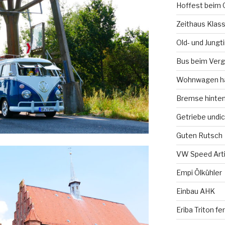
Hoffest beim 
Zeithaus Klass
Old- und Jung
Bus beim Verg
Wohnwagen ha
Bremse hinte
Getriebe undic
Guten Rutsch
VW Speed Arti
Empi Ölkühler
Einbau AHK
Eriba Triton f