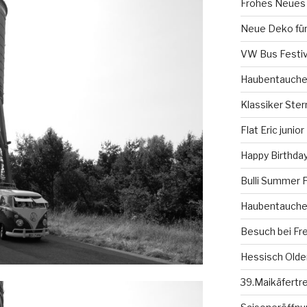
Frohes Neues 
Neue Deko für
VW Bus Festiv
Haubentauche
Klassiker Ster
Flat Eric junior
Happy Birthday
Bulli Summer F
Haubentauche
Besuch bei Fr
Hessisch Olde
39.Maikäfertr