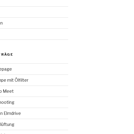
en
d
TRÄGE
epage
pe mit Ölfilter
ap Meet
hooting
n Elmdrive
lüftung