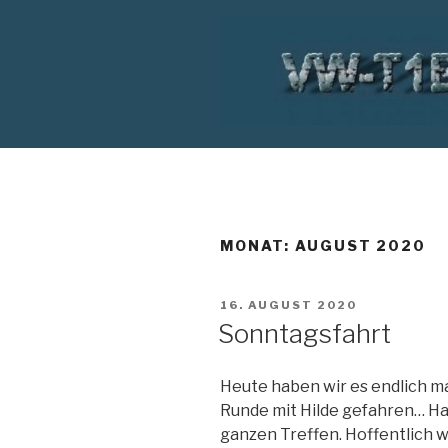
Zum
Inhalt
springen
VW T1 BUS
MONAT:
AUGUST 2020
VERÖFFENTLICHT
16. AUGUST 2020
AM
Sonntagsfahrt
Heute haben wir es endlich ma
Runde mit Hilde gefahren… Hat
ganzen Treffen. Hoffentlich wi