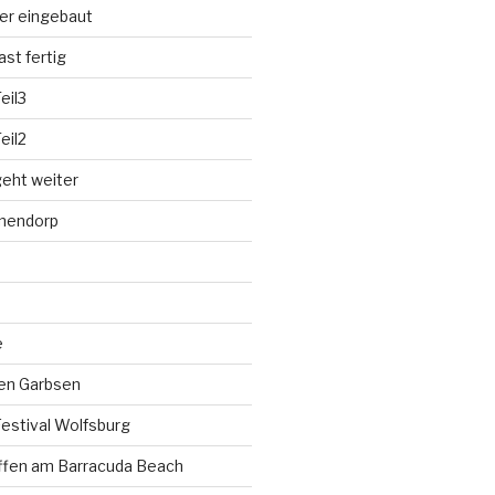
der eingebaut
st fertig
eil3
eil2
eht weiter
hnendorp
e
fen Garbsen
estival Wolfsburg
ffen am Barracuda Beach