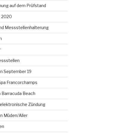
ung auf dem Prüfstand
t 2020
nd Messstellenhalterung
n
r
ssstellen
n September 19
Spa Francorchamps
am Barracuda Beach
lelektronische Zündung
en Müden/Aller
en