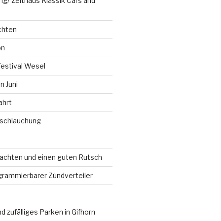
g/ Zeithaus Klassik Cars and
chten
on
Festival Wesel
 Juni
ahrt
rschlauchung
chten und einen guten Rutsch
grammierbarer Zündverteiler
d zufälliges Parken in Gifhorn