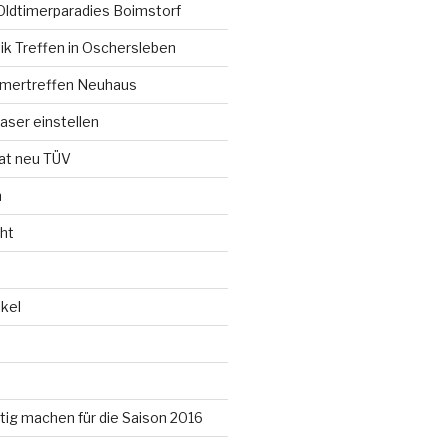
Oldtimerparadies Boimstorf
ik Treffen in Oschersleben
timertreffen Neuhaus
aser einstellen
t neu TÜV
n
ht
kel
ertig machen für die Saison 2016