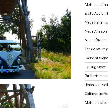
Motorabstimm
Erste Ausfahr
Neue Reifen u
Neue Anzeige
Neuer Ölkühle
Temperaturme
Haubentauche
Le Bug Show 
Bullitreffen 
Umbau auf vol
Oldtimertreff
Motor einstell