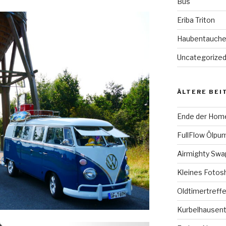
Bus
Eriba Triton
Haubentauch
Uncategorize
ÄLTERE BEI
Ende der Hom
FullFlow Ölpum
Airmighty Sw
Kleines Fotos
Oldtimertreffe
Kurbelhausent