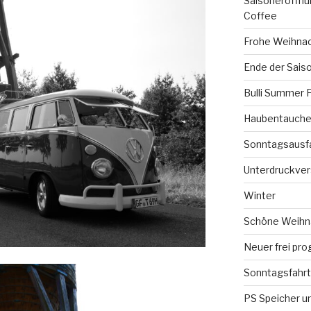
Saisoneröffnun
Coffee
Frohe Weihna
Ende der Sais
Bulli Summer 
Haubentauchen
Sonntagsausf
Unterdruckve
Winter
Schöne Weihna
Neuer frei pro
Sonntagsfahrt
PS Speicher un