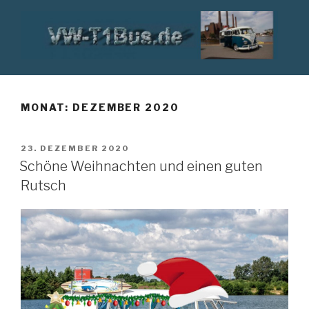
Zum
Inhalt
springen
VW T1 BUS
MONAT:
DEZEMBER 2020
VERÖFFENTLICHT
23. DEZEMBER 2020
AM
Schöne Weihnachten und einen guten
Rutsch