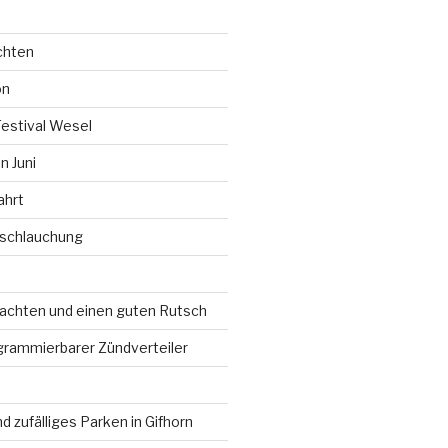
chten
on
Festival Wesel
 Juni
ahrt
rschlauchung
chten und einen guten Rutsch
grammierbarer Zündverteiler
d zufälliges Parken in Gifhorn