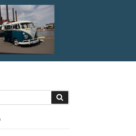
Suche
N