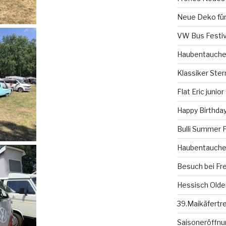
Neue Deko für
VW Bus Festiv
Haubentauche
Klassiker Ster
Flat Eric junior
Happy Birthday
Bulli Summer F
Haubentauche
Besuch bei Fr
Hessisch Olde
39.Maikäfertr
Saisoneröffnun