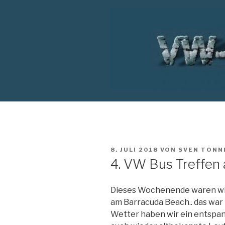
Zum
Inhalt
springen
VW T1 BUS
VERÖFFENTLICHT
8. JULI 2018
VON
SVEN TONN
AM
4. VW Bus Treffen
Dieses Wochenende waren wir
am Barracuda Beach.. das war 
Wetter haben wir ein entspa