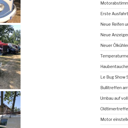
Motorabstimm
Erste Ausfahr
Neue Reifen u
Neue Anzeige
Neuer Ölkühle
Temperaturme
Haubentauche
Le Bug Show 
Bullitreffen 
Umbau auf vol
Oldtimertreff
Motor einstell