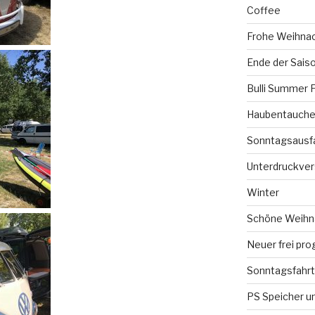
Coffee
Frohe Weihna
Ende der Sais
Bulli Summer 
Haubentauchen
Sonntagsausf
Unterdruckve
Winter
Schöne Weihna
Neuer frei pro
Sonntagsfahrt
PS Speicher un