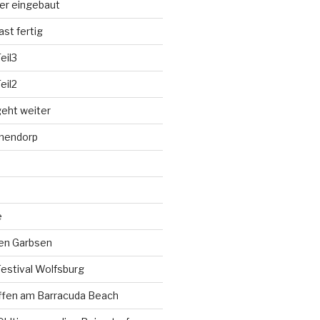
der eingebaut
st fertig
eil3
eil2
eht weiter
hnendorp
e
fen Garbsen
estival Wolfsburg
ffen am Barracuda Beach