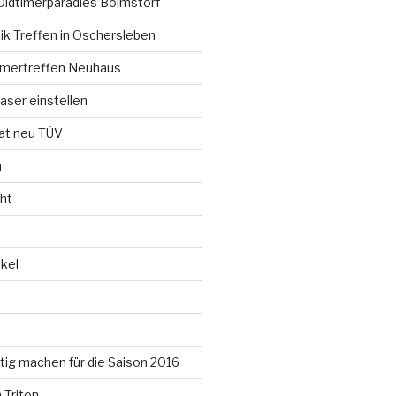
Oldtimerparadies Boimstorf
ik Treffen in Oschersleben
timertreffen Neuhaus
aser einstellen
t neu TÜV
n
ht
kel
ertig machen für die Saison 2016
 Triton