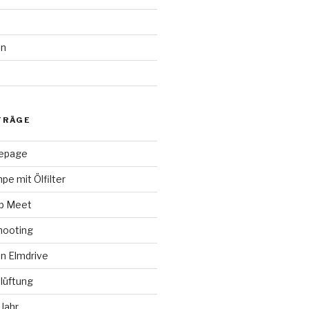
en
d
TRÄGE
epage
pe mit Ölfilter
ap Meet
hooting
n Elmdrive
lüftung
Jahr