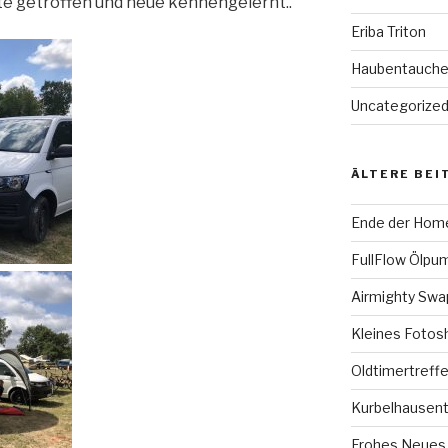
e getroffen und neue kennengelernt..
Eriba Triton
Haubentauch
Uncategorize
ÄLTERE BEI
Ende der Hom
FullFlow Ölpum
Airmighty Sw
Kleines Fotos
Oldtimertreffe
Kurbelhausent
Frohes Neues 