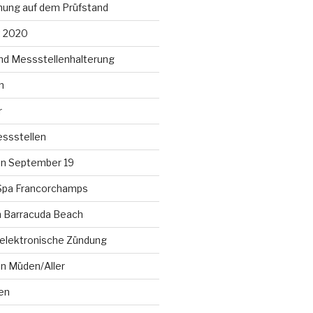
ung auf dem Prüfstand
t 2020
nd Messstellenhalterung
n
r
ssstellen
n September 19
Spa Francorchamps
am Barracuda Beach
lelektronische Zündung
en Müden/Aller
en