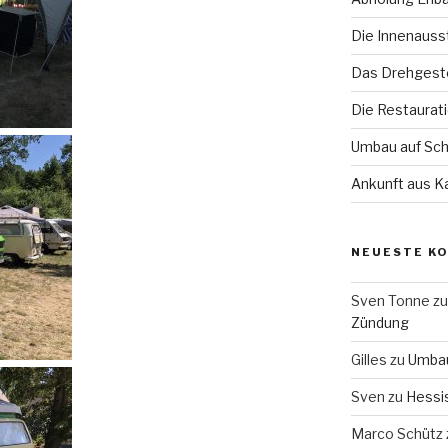
Die Innenauss
Das Drehgeste
Die Restaurat
Umbau auf Sch
Ankunft aus Ka
NEUESTE K
Sven Tonne
z
Zündung
Gilles
zu
Umbau
Sven
zu
Hessi
Marco Schütz