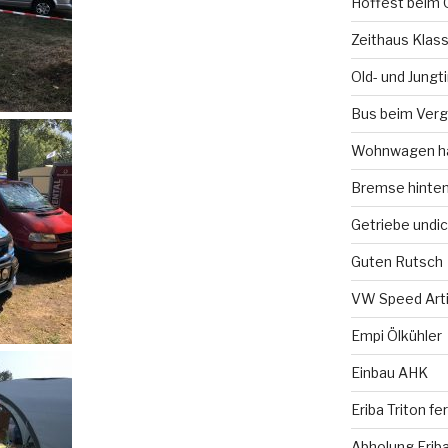
Hoffest beim 
Zeithaus Klass
Old- und Jung
Bus beim Verg
Wohnwagen ha
Bremse hinte
Getriebe undic
Guten Rutsch
VW Speed Arti
Empi Ölkühler
Einbau AHK
Eriba Triton f
Abholung Eriba