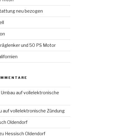
tattung neu bezogen
ll
ion
räglenker und 50 PS Motor
lifornien
OMMENTARE
u
Umbau auf vollelektronische
 auf vollelektronische Zündung
sch Oldendorf
zu
Hessisch Oldendorf