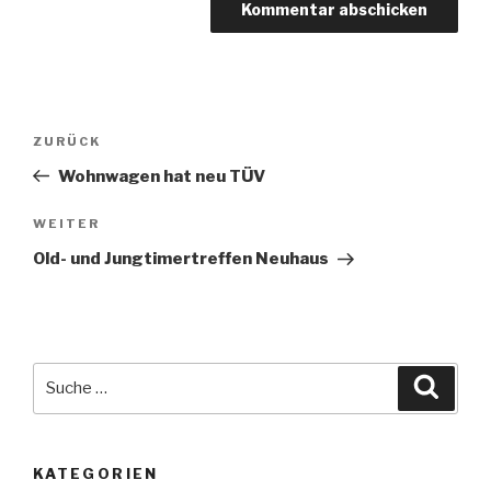
Beitragsnavigation
Vorheriger
ZURÜCK
Beitrag
Wohnwagen hat neu TÜV
Nächster
WEITER
Beitrag
Old- und Jungtimertreffen Neuhaus
Suche
Suche
nach:
KATEGORIEN