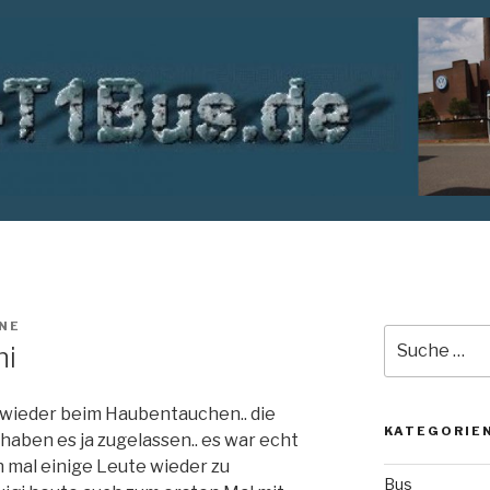
NE
Suche
ni
nach:
wieder beim Haubentauchen.. die
KATEGORIE
aben es ja zugelassen.. es war echt
 mal einige Leute wieder zu
Bus