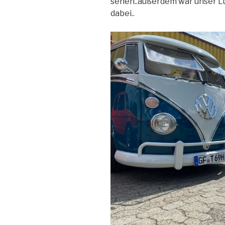
sehen..außerdem war unser Lu
dabei..