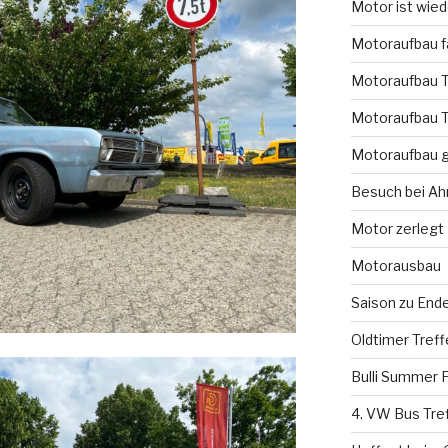
Motor ist wie
Motoraufbau fa
Motoraufbau T
Motoraufbau T
Motoraufbau g
Besuch bei A
Motor zerlegt
Motorausbau
Saison zu End
Oldtimer Tref
Bulli Summer F
4. VW Bus Tre