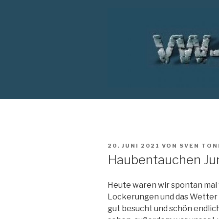
Zum
Inhalt
springen
VW T1 BUS
VERÖFFENTLICHT
20. JUNI 2021
VON
SVEN TON
AM
Haubentauchen Ju
Heute waren wir spontan mal 
Lockerungen und das Wetter h
gut besucht und schön endlich