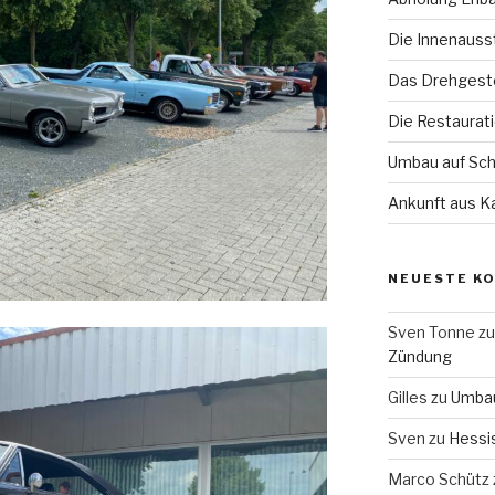
Die Innenauss
Das Drehgeste
Die Restaurat
Umbau auf Sch
Ankunft aus Ka
NEUESTE K
Sven Tonne
z
Zündung
Gilles
zu
Umbau
Sven
zu
Hessi
Marco Schütz