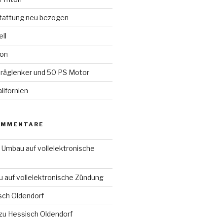
tattung neu bezogen
ll
ion
räglenker und 50 PS Motor
lifornien
OMMENTARE
u
Umbau auf vollelektronische
 auf vollelektronische Zündung
sch Oldendorf
zu
Hessisch Oldendorf