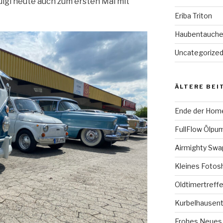
igi heute auch zum ersten Mal mit
Eriba Triton
Haubentauch
Uncategorize
ÄLTERE BEI
Ende der Hom
FullFlow Ölpum
Airmighty Sw
Kleines Fotos
Oldtimertreffe
Kurbelhausent
Frohes Neues 