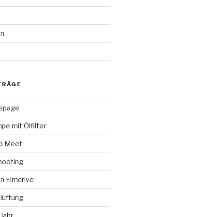
en
d
TRÄGE
epage
pe mit Ölfilter
ap Meet
hooting
n Elmdrive
lüftung
Jahr