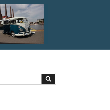
Suche
N