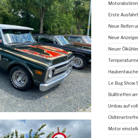
Motorabstimm
Erste Ausfahr
Neue Reifen u
Neue Anzeige
Neuer Ölkühle
Temperaturme
Haubentauche
Le Bug Show 
Bullitreffen 
Umbau auf vol
Oldtimertreff
Motor einstell