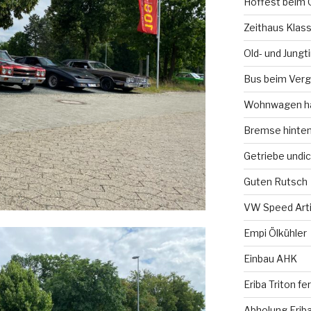
Hoffest beim 
Zeithaus Klass
Old- und Jung
Bus beim Verg
Wohnwagen ha
Bremse hinte
Getriebe undic
Guten Rutsch
VW Speed Arti
Empi Ölkühler
Einbau AHK
Eriba Triton f
Abholung Eriba