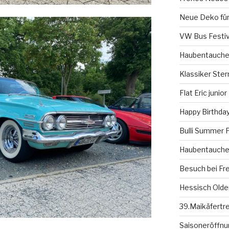
Neue Deko für
VW Bus Festiv
Haubentauche
Klassiker Ster
Flat Eric junior
Happy Birthday
Bulli Summer F
Haubentauche
Besuch bei Fr
Hessisch Olde
39.Maikäfertr
Saisoneröffnun