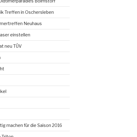
Oldtimerparadies Boimstorf
ik Treffen in Oschersleben
timertreffen Neuhaus
aser einstellen
t neu TÜV
n
ht
kel
ertig machen für die Saison 2016
 Triton