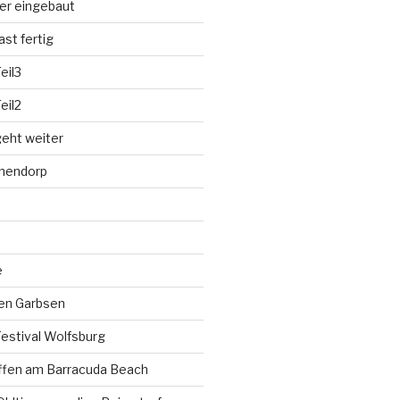
der eingebaut
st fertig
eil3
eil2
eht weiter
hnendorp
e
fen Garbsen
estival Wolfsburg
ffen am Barracuda Beach