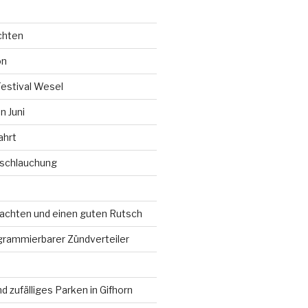
chten
on
Festival Wesel
 Juni
ahrt
rschlauchung
chten und einen guten Rutsch
grammierbarer Zündverteiler
d zufälliges Parken in Gifhorn