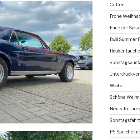
Coffee
Frohe Weihna
Ende der Sais
Bulli Summer 
Haubentauchen
Sonntagsausf
Unterdruckve
Winter
Schöne Weihna
Neuer frei pro
Sonntagsfahrt
PS Speicher un