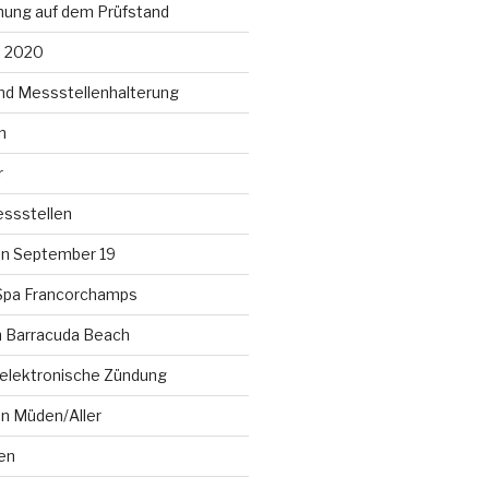
ung auf dem Prüfstand
t 2020
nd Messstellenhalterung
n
r
ssstellen
n September 19
Spa Francorchamps
am Barracuda Beach
lelektronische Zündung
en Müden/Aller
en