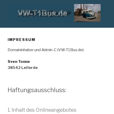
Zum
Inhalt
springen
VW T1 BUS
IMPRESSUM
Domaininhaber und Admin-C (VW-T1Bus.de):
Sven Tonne
38542 Leiferde
Haftungsausschluss:
1. Inhalt des Onlineangebotes