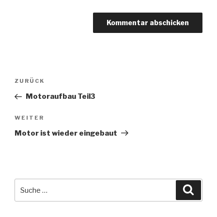
Beitragsnavigation
Vorheriger
ZURÜCK
Beitrag
Motoraufbau Teil3
Nächster
WEITER
Beitrag
Motor ist wieder eingebaut
Suche
Suche
nach: