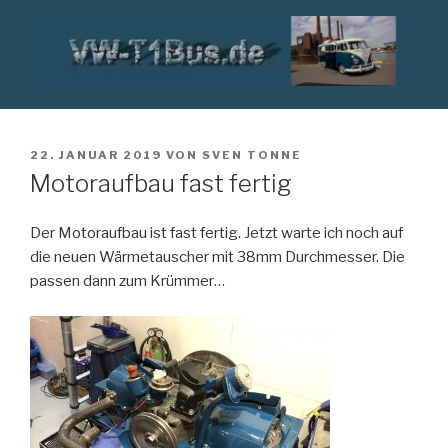
Zum
Inhalt
springen
VW T1 BUS
VERÖFFENTLICHT
22. JANUAR 2019
VON
SVEN TONNE
AM
Motoraufbau fast fertig
Der Motoraufbau ist fast fertig. Jetzt warte ich noch auf
die neuen Wärmetauscher mit 38mm Durchmesser. Die
passen dann zum Krümmer…