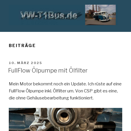
Zum
Inhalt
springen
VW T1 BUS
BEITRÄGE
VERÖFFENTLICHT
10. MÄRZ 2025
AM
FullFlow Ölpumpe mit Ölfilter
Mein Motor bekommt noch ein Update. Ich rüste auf eine
FullFlow Ölpumpe inkl. Ölfilter um. Von CSP gibt es eine,
die ohne Gehäusebearbeitung funktioniert.