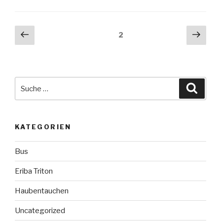
Beitragsnavigation
Vorherige
Näch
Seite
2
Seite
Seit
Suche
Suche
nach:
KATEGORIEN
Bus
Eriba Triton
Haubentauchen
Uncategorized