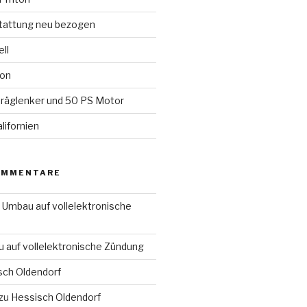
tattung neu bezogen
ll
ion
räglenker und 50 PS Motor
lifornien
OMMENTARE
u
Umbau auf vollelektronische
 auf vollelektronische Zündung
sch Oldendorf
zu
Hessisch Oldendorf