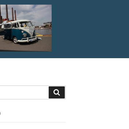
Suche
N