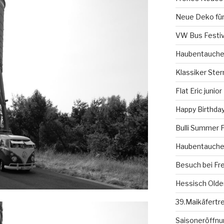
Neue Deko für
VW Bus Festiv
Haubentauche
Klassiker Ster
Flat Eric junior
Happy Birthday
Bulli Summer F
Haubentauche
Besuch bei Fr
Hessisch Olde
39.Maikäfertr
Saisoneröffnun