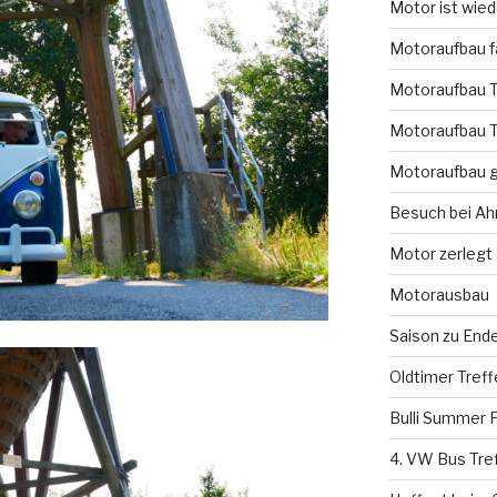
Motor ist wie
Motoraufbau fa
Motoraufbau T
Motoraufbau T
Motoraufbau g
Besuch bei A
Motor zerlegt
Motorausbau
Saison zu End
Oldtimer Tref
Bulli Summer F
4. VW Bus Tre