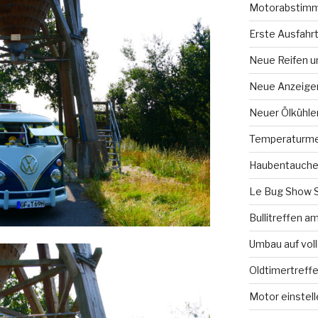
Motorabstimm
Erste Ausfahr
Neue Reifen u
Neue Anzeige
Neuer Ölkühle
Temperaturme
Haubentauche
Le Bug Show 
Bullitreffen 
Umbau auf vol
Oldtimertreff
Motor einstell