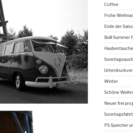
Coffee
Frohe Weihna
Ende der Sais
Bulli Summer 
Haubentauchen
Sonntagsausf
Unterdruckve
Winter
Schöne Weihna
Neuer frei pro
Sonntagsfahrt
PS Speicher un