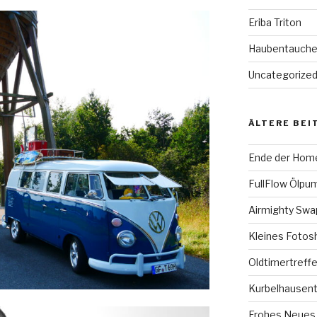
Eriba Triton
Haubentauch
Uncategorize
ÄLTERE BEI
Ende der Hom
FullFlow Ölpum
Airmighty Sw
Kleines Fotos
Oldtimertreffe
Kurbelhausent
Frohes Neues 