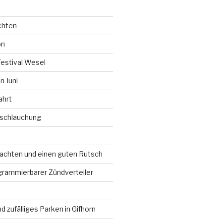
chten
on
Festival Wesel
 Juni
ahrt
rschlauchung
chten und einen guten Rutsch
grammierbarer Zündverteiler
d zufälliges Parken in Gifhorn