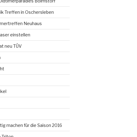
Oldtimerparadies Boimstorf
ik Treffen in Oschersleben
timertreffen Neuhaus
aser einstellen
t neu TÜV
n
ht
kel
ertig machen für die Saison 2016
 Triton