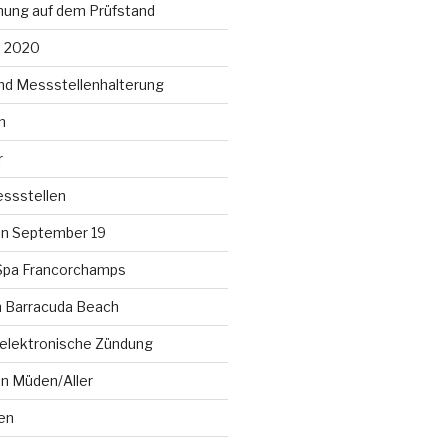
ung auf dem Prüfstand
t 2020
nd Messstellenhalterung
n
r
ssstellen
n September 19
Spa Francorchamps
am Barracuda Beach
lelektronische Zündung
en Müden/Aller
en