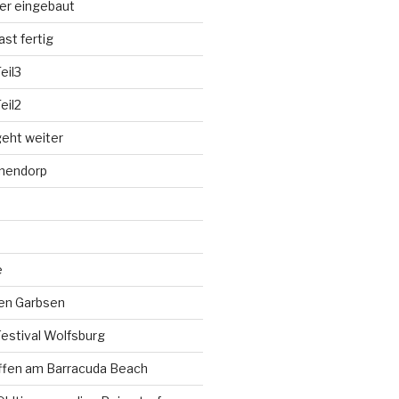
der eingebaut
st fertig
eil3
eil2
eht weiter
hnendorp
e
fen Garbsen
estival Wolfsburg
ffen am Barracuda Beach