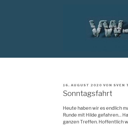
Zum
Inhalt
springen
VW T1 BUS
VERÖFFENTLICHT
16. AUGUST 2020
VON
SVEN 
AM
Sonntagsfahrt
Heute haben wir es endlich ma
Runde mit Hilde gefahren… Hat
ganzen Treffen. Hoffentlich wi