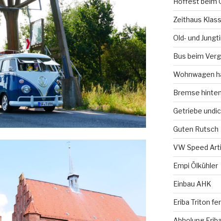
Hoffest beim 
Zeithaus Klass
Old- und Jung
Bus beim Verg
Wohnwagen ha
Bremse hinte
Getriebe undic
Guten Rutsch
VW Speed Arti
Empi Ölkühler
Einbau AHK
Eriba Triton f
Abholung Eriba