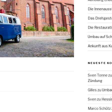
Die Innenauss
Das Drehgeste
Die Restaurat
Umbau auf Sch
Ankunft aus Ka
NEUESTE K
Sven Tonne
z
Zündung
Gilles
zu
Umbau
Sven
zu
Hessi
Marco Schütz