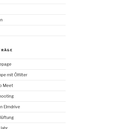
en
d
TRÄGE
epage
pe mit Ölfilter
ap Meet
hooting
n Elmdrive
lüftung
Jahr