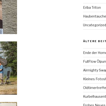
Eriba Triton
Haubentauch
Uncategorize
ÄLTERE BEI
Ende der Hom
FullFlow Ölpum
Airmighty Sw
Kleines Fotos
Oldtimertreffe
Kurbelhausent
Frohes Neues 