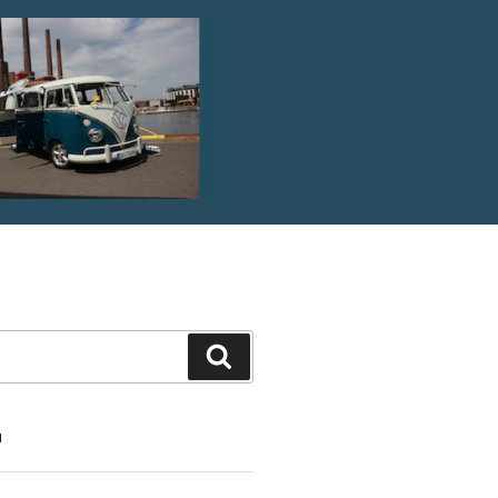
Suche
N