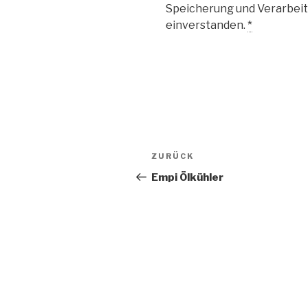
Speicherung und Verarbeit
einverstanden.
*
Beitragsnavigation
Vorheriger
ZURÜCK
Beitrag
Empi Ölkühler