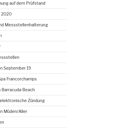
ung auf dem Prüfstand
t 2020
nd Messstellenhalterung
n
r
ssstellen
n September 19
Spa Francorchamps
am Barracuda Beach
lelektronische Zündung
en Müden/Aller
en