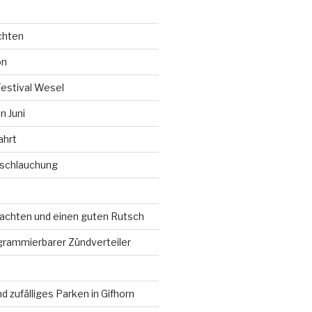
chten
on
Festival Wesel
 Juni
ahrt
rschlauchung
chten und einen guten Rutsch
grammierbarer Zündverteiler
d zufälliges Parken in Gifhorn