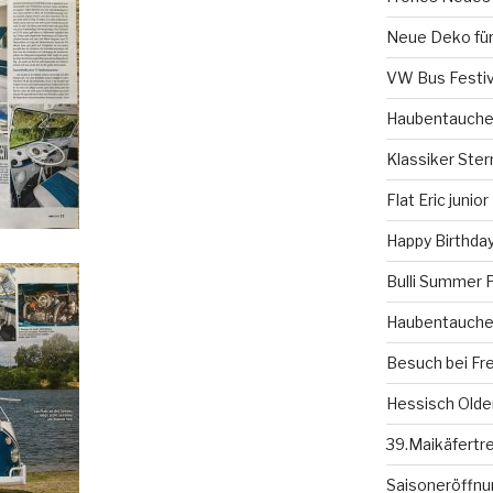
Neue Deko für
VW Bus Festiv
Haubentauche
Klassiker Ster
Flat Eric junior
Happy Birthday
Bulli Summer F
Haubentauche
Besuch bei Fr
Hessisch Olde
39.Maikäfertr
Saisoneröffnun