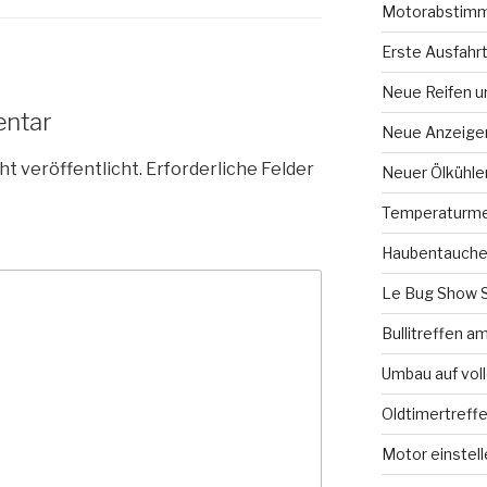
Motorabstimm
Erste Ausfahr
Neue Reifen u
entar
Neue Anzeige
ht veröffentlicht.
Erforderliche Felder
Neuer Ölkühle
Temperaturme
Haubentauche
Le Bug Show 
Bullitreffen 
Umbau auf vol
Oldtimertreff
Motor einstell