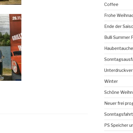
Coffee
Frohe Weihna
Ende der Sais
Bulli Summer 
Haubentauchen
Sonntagsausf
Unterdruckve
Winter
Schöne Weihna
Neuer frei pro
Sonntagsfahrt
PS Speicher un