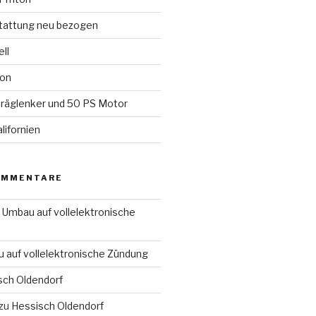
tattung neu bezogen
ll
ion
räglenker und 50 PS Motor
lifornien
OMMENTARE
u
Umbau auf vollelektronische
 auf vollelektronische Zündung
sch Oldendorf
zu
Hessisch Oldendorf