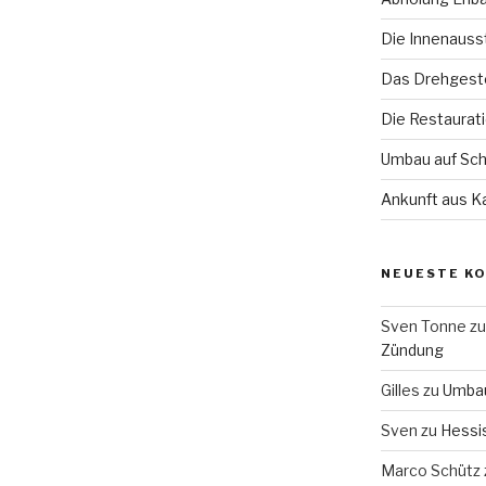
Die Innenauss
Das Drehgeste
Die Restaurat
Umbau auf Sch
Ankunft aus Ka
NEUESTE K
Sven Tonne
z
Zündung
Gilles
zu
Umbau
Sven
zu
Hessi
Marco Schütz