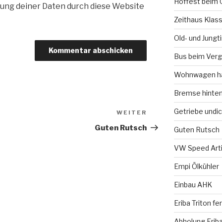
Hoffest beim 
ung deiner Daten durch diese Website
Zeithaus Klass
Old- und Jung
Bus beim Verg
Wohnwagen ha
Bremse hinte
Getriebe undic
WEITER
Nächster
Beitrag
Guten Rutsch
Guten Rutsch
VW Speed Arti
Empi Ölkühler
Einbau AHK
Eriba Triton f
Abholung Eriba