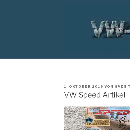
Zum
Inhalt
springen
VW T1 BUS
VERÖFFENTLICHT
1. OKTOBER 2016
VON
SVEN 
AM
VW Speed Artikel