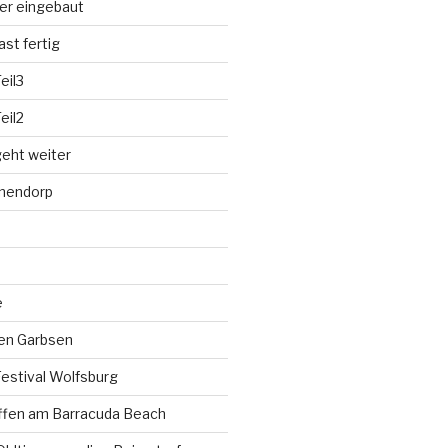
der eingebaut
st fertig
eil3
eil2
eht weiter
hnendorp
e
fen Garbsen
estival Wolfsburg
ffen am Barracuda Beach