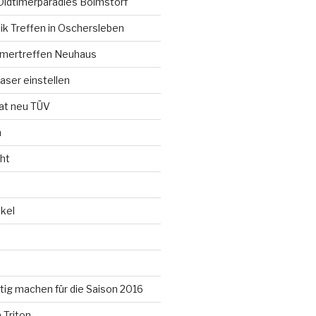
Oldtimerparadies Boimstorf
ik Treffen in Oschersleben
timertreffen Neuhaus
aser einstellen
t neu TÜV
n
ht
kel
ertig machen für die Saison 2016
 Triton