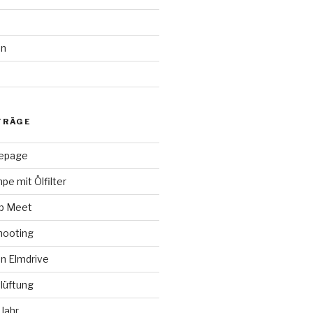
en
d
TRÄGE
epage
pe mit Ölfilter
ap Meet
hooting
n Elmdrive
lüftung
Jahr